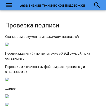
menu
search
База знаний технической поддержки
Проверка подписи
​Скачиваем документы и нажимаем на знак «#»
После нажатия «#» появится окно с ХЭШ суммой, пока
оставим его.
Переходим к скаченным файлам расширения .sig и
открываем их.
Далее