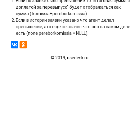
Если по заявке было превышение то "Итоговая сумма с
доплатой за перевыпуск" будет отображаться как
сумма ( komissia+pereborkomissia).
Если в истории заявки указано что агент делал
превышение, это еще не значит что оно на самом деле
есть (поле pereborkomissia = NULL).
© 2019,
usedesk.ru