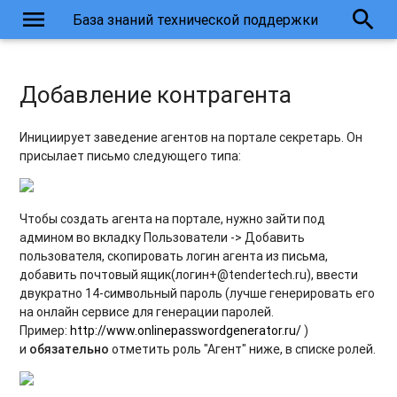
menu
search
База знаний технической поддержки
Добавление контрагента
​Инициирует заведение агентов на портале секретарь. Он
присылает письмо следующего типа:
Чтобы создать агента на портале, нужно зайти под
админом во вкладку Пользователи -> Добавить
пользователя, скопировать логин агента из письма,
добавить почтовый ящик(логин+@tendertech.ru), ввести
двукратно 14-символьный пароль (лучше генерировать его
на онлайн сервисе для генерации паролей.
Пример:
http://www.onlinepasswordgenerator.ru/
)
и
обязательно
отметить роль "Агент" ниже, в списке ролей.